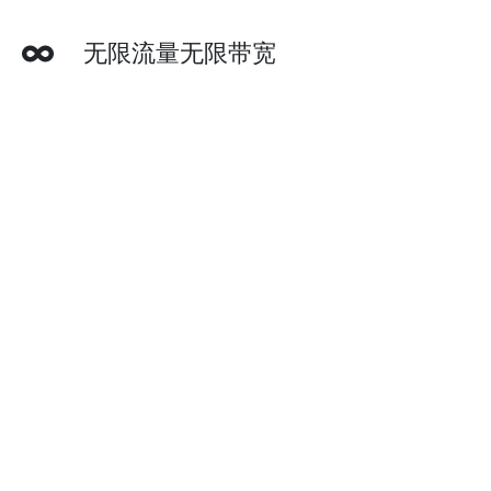
无限流量无限带宽
随意观看油管，奈飞或者任何流媒体视频。小蓝鸟
加速器不设流量和带宽限制。追美剧，看油管，或
是上谷歌查资料，爱怎么看就怎么看。
同时支持多个设备
要在多个设备上科学上网爬梯子？没问题，一个小
蓝鸟加速器账户就够啦。默认套餐可同时支持3个
设备，您可以无限增购更多设备。
多种付款方式
小蓝鸟加速器支持信用卡，贝宝(Paypal)，微信支
付，支付宝和银联。