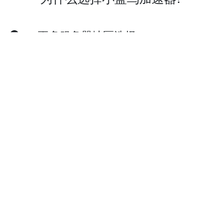
更多服务器地区选择
小蓝鸟加速器现已拥有超多加速服务器节点，并且
还在不断增加中。
实时速度优化
小蓝鸟加速器已为所有小蓝鸟加速器服务器部署实
时速度优化的神程序，让您的加速速度如火箭般神
速。
卓越的连接稳定性
小蓝鸟加速器采用行业领先的自研发通信协议，深
度隐藏特征，不论您身在何处，都可轻松加速。